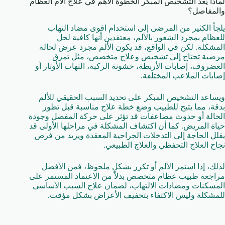
لماذا يُعد التشخيص المبكر الخطوة الأهم في علاج آلام العظام
والمفاصل؟
يلجأ الكثير من المرضى إلى استخدام اقوى مضاد التهاب
للعظام بمجرد الشعور بالألم، معتقدين أنها كافية لحل
المشكلة. لكن في الواقع، قد يكون الألم مجرد عرض لحالة
مرضية تحتاج إلى تشخيص وعلاج متخصص، مثل تمزق
الغضروف، إصابات الأربطة، خشونة الركبة، التهاب الأوتار أو
إصابات الملاعب المختلفة.
ويساعد التشخيص المبكر على تحديد السبب الحقيقي للألم
بدقة، مما يتيح للطبيب وضع خطة علاج مناسبة قبل تطور
الحالة أو حدوث مضاعفات قد تؤثر على حركة المفصل وجودة
حياة المريض. كما أن اكتشاف المشكلة في مراحلها الأولى قد
يقلل الحاجة إلى التدخلات الجراحية المعقدة ويزيد من فرص
نجاح العلاج التحفظي والعلاج الطبيعي.
لذلك، إذا استمر الألم أو تكرر بشكل ملحوظ، فمن الأفضل
مراجعة طبيب عظام متخصص بدلاً من الاعتماد المستمر على
المسكنات ومضادات الالتهاب، لضمان علاج السبب الأساسي
للمشكلة وليس الاكتفاء بتخفيف الأعراض بشكل مؤقت.