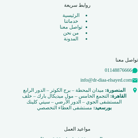
روابط سريعة
الرئيسية
خدماتنا
تواصل معنا
من نحن
المدونة
تواصل معنا
01148876666
info@dr-diaa-elsayed.com
المنصورة:
ميدان المحطة – برج الكوثر – الدور الرابع
القاهرة:
التجمع الخامس – مول ميديكال بارك – خلف
المستشفى الجوي – الدور الأرضي – سيتي كلينك
بورسعيد:
مستشفى العطاء التخصصي
مواعيد العمل