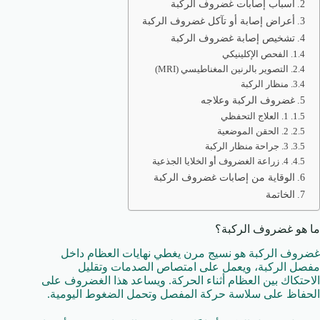
أسباب إصابات غضروف الركبة
أعراض إصابة أو تآكل غضروف الركبة
تشخيص إصابة غضروف الركبة
الفحص الإكلينيكي
التصوير بالرنين المغناطيسي (MRI)
منظار الركبة
غضروف الركبة وعلاجه
1. العلاج التحفظي
2. الحقن الموضعية
3. جراحة منظار الركبة
4. زراعة الغضروف أو الخلايا الجذعية
الوقاية من إصابات غضروف الركبة
الخاتمة
ما هو غضروف الركبة؟
غضروف الركبة هو نسيج مرن يغطي نهايات العظام داخل
مفصل الركبة، ويعمل على امتصاص الصدمات وتقليل
الاحتكاك بين العظام أثناء الحركة. ويساعد هذا الغضروف على
الحفاظ على سلاسة حركة المفصل وتحمل الضغوط اليومية.