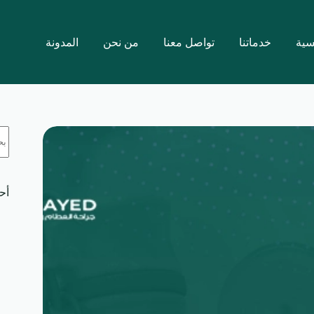
سية
خدماتنا
تواصل معنا
من نحن
المدونة
لا
تو
نتا
أح